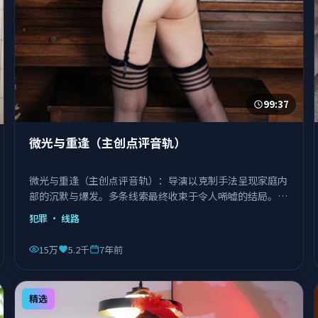
99:37
微光与重逢（主创点评音轨）
微光与重逢（主创点评音轨）：导演以克制手法呈现家庭内
部的沉默与爆发。多条线索最终收束于令人唏嘘的结局。由
徐克执导，刘德华、巩俐、宋康昊等主演，日本出品，类型
犯罪
· 线路
为犯罪。
15万
5.2千
7年前
精选