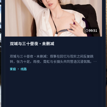
99:51
双城与三十昼夜·未删减
双城与三十昼夜·未删减：叙事在回忆与现实之间反复跳
转，张力十足。雨夜、霓虹与长镜头共同营造沉浸氛围。由
陈凯歌执导，佟丽娅、马丽、瑛太等主演，韩国出品，类型
家庭
· 线路
为家庭。