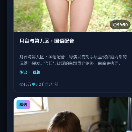
99:50
月台与第九区·国语配音
月台与第九区·国语配音：导演以克制手法呈现家庭内部的
沉默与爆发。信任与背叛的主题贯穿始终。由徐克执导，章
子怡、菅田将晖、张子枫等主演，中国台湾出品，类型为传
传记
· 线路
记。
15万
5.2千
5年前
精选