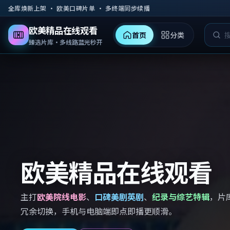
跳到主要内容
全库焕新上架 · 欧美口碑片单 · 多终端同步续播
欧美精品在线观看
首页
分类
臻选片库·多线路蓝光秒开
欧美精品在线观看
主打
欧美院线电影
、
口碑美剧英剧
、
纪录与综艺特辑
，片
冗余切换，手机与电脑端即点即播更顺滑。