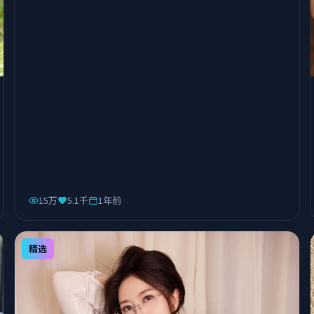
15万
5.1千
1年前
精选