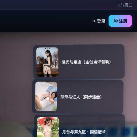
8/7周五
登录
注册
微光与重逢（主创点评音轨）
孤舟与证人（同步连载）
月台与第九区·国语配音