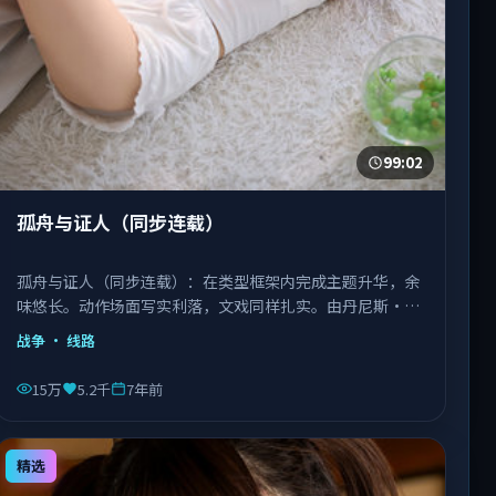
99:02
孤舟与证人（同步连载）
孤舟与证人（同步连载）：在类型框架内完成主题升华，余
味悠长。动作场面写实利落，文戏同样扎实。由丹尼斯·维
伦纽瓦执导，文淇、宋康昊、长泽雅美等主演，越南出品，
战争
· 线路
类型为战争。
15万
5.2千
7年前
精选