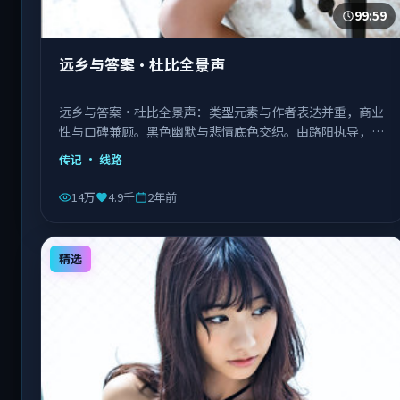
99:59
远乡与答案·杜比全景声
远乡与答案·杜比全景声：类型元素与作者表达并重，商业
性与口碑兼顾。黑色幽默与悲情底色交织。由路阳执导，张
译、肖战、杨紫琼等主演，中国香港出品，类型为传记。
传记
· 线路
14万
4.9千
2年前
精选