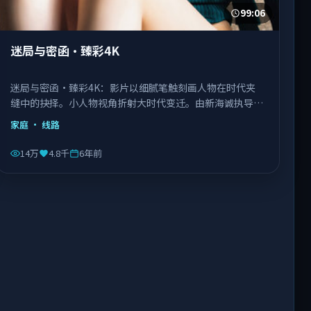
99:06
迷局与密函·臻彩4K
迷局与密函·臻彩4K：影片以细腻笔触刻画人物在时代夹
缝中的抉择。小人物视角折射大时代变迁。由新海诚执导，
刘德华、王景春、王凯等主演，泰国出品，类型为家庭。
家庭
· 线路
14万
4.8千
6年前