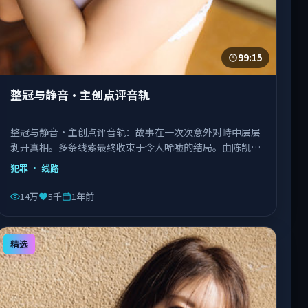
99:15
整冠与静音·主创点评音轨
整冠与静音·主创点评音轨：故事在一次次意外对峙中层层
剥开真相。多条线索最终收束于令人唏嘘的结局。由陈凯歌
执导，乔杉、沈腾、易烊千玺等主演，泰国出品，类型为犯
犯罪
· 线路
罪。
14万
5千
1年前
精选