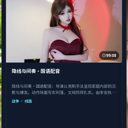
99:08
隐线与间奏·国语配音
隐线与间奏·国语配音：导演以克制手法呈现家庭内部的沉
默与爆发。动作场面写实利落，文戏同样扎实。由李安执
导，王景春、艾伦、赵丽颖等主演，中国大陆出品，类型为
战争
· 线路
战争。