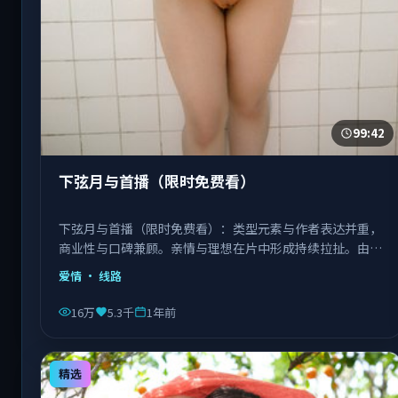
99:42
下弦月与首播（限时免费看）
下弦月与首播（限时免费看）：类型元素与作者表达并重，
商业性与口碑兼顾。亲情与理想在片中形成持续拉扯。由饶
晓志执导，白宇、刘亦菲、肖央等主演，中国台湾出品，类
爱情
· 线路
型为爱情。
16万
5.3千
1年前
精选